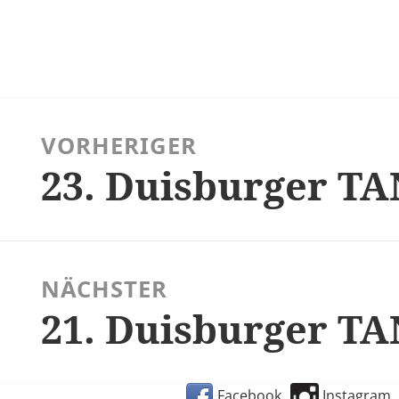
tragsnavigation
VORHERIGER
23. Duisburger T
Vorheriger
Beitrag:
NÄCHSTER
21. Duisburger T
Nächster
Beitrag:
Facebook
Instagram