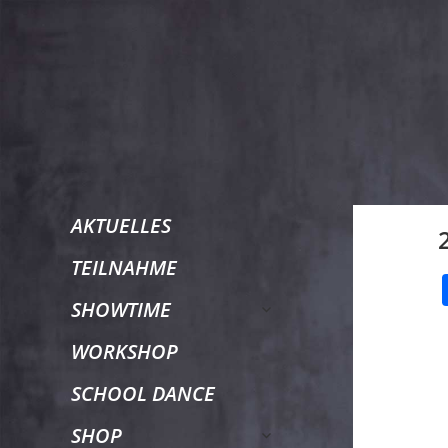
TANZtage
AKTUELLES
TEILNAHME
Duisburg
untermenü
SHOWTIME
öffnen
WORKSHOP
SCHOOL DANCE
untermenü
SHOP