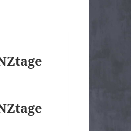
ANZtage
ANZtage