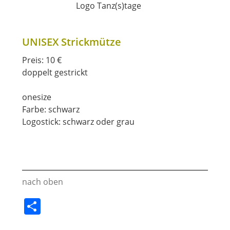
UNISEX Strickmütze
Preis: 10 €
doppelt gestrickt
onesize
Farbe: schwarz
Logostick: schwarz oder grau
nach oben
T
ei