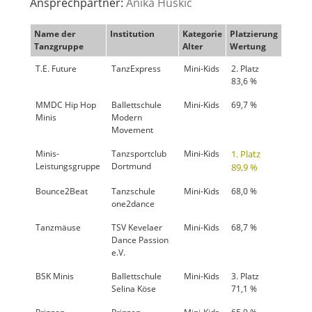
Ansprechpartner:
Anika Huskic
Name der
Institution
Kategorie
Platzierung
Tanzgruppe
Alter
Wertung
T.E. Future
TanzExpress
Mini-Kids
2. Platz
83,6 %
MMDC Hip Hop
Ballettschule
Mini-Kids
69,7 %
Minis
Modern
Movement
Minis-
Tanzsportclub
Mini-Kids
1. Platz
Leistungsgruppe
Dortmund
89,9 %
Bounce2Beat
Tanzschule
Mini-Kids
68,0 %
one2dance
Tanzmäuse
TSV Kevelaer
Mini-Kids
68,7 %
Dance Passion
e.V.
BSK Minis
Ballettschule
Mini-Kids
3. Platz
Selina Köse
71,1 %