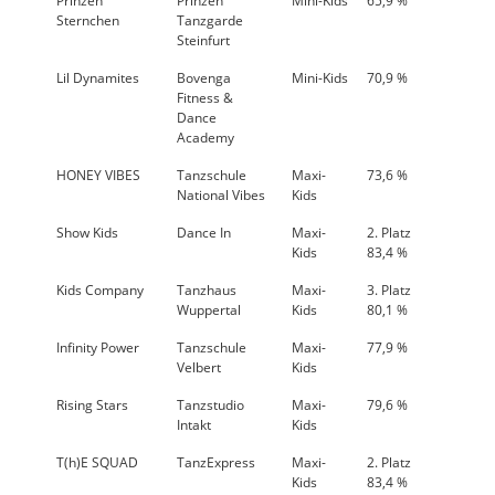
Prinzen
Prinzen
Mini-Kids
65,9 %
Sternchen
Tanzgarde
Steinfurt
Lil Dynamites
Bovenga
Mini-Kids
70,9 %
Fitness &
Dance
Academy
HONEY VIBES
Tanzschule
Maxi-
73,6 %
National Vibes
Kids
Show Kids
Dance In
Maxi-
2. Platz
Kids
83,4 %
Kids Company
Tanzhaus
Maxi-
3. Platz
Wuppertal
Kids
80,1 %
Infinity Power
Tanzschule
Maxi-
77,9 %
Velbert
Kids
Rising Stars
Tanzstudio
Maxi-
79,6 %
Intakt
Kids
T(h)E SQUAD
TanzExpress
Maxi-
2. Platz
Kids
83,4 %