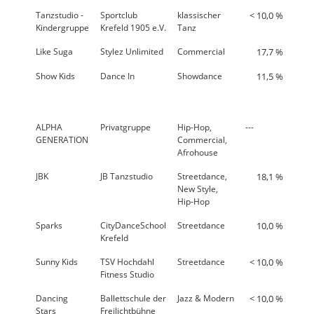
Tanzstudio -
Sportclub
klassischer
< 10,0 %
54,
Kindergruppe
Krefeld 1905 e.V.
Tanz
Like Suga
Stylez Unlimited
Commercial
17,7 %
70,
Show Kids
Dance In
Showdance
11,5 %
77,
ALPHA
Privatgruppe
Hip-Hop,
---
---
GENERATION
Commercial,
Afrohouse
JBK
JB Tanzstudio
Streetdance,
18,1 %
73,
New Style,
Hip-Hop
Sparks
CityDanceSchool
Streetdance
10,0 %
61,
Krefeld
Sunny Kids
TSV Hochdahl
Streetdance
< 10,0 %
54,
Fitness Studio
Dancing
Ballettschule der
Jazz & Modern
< 10,0 %
55,
Stars
Freilichtbühne