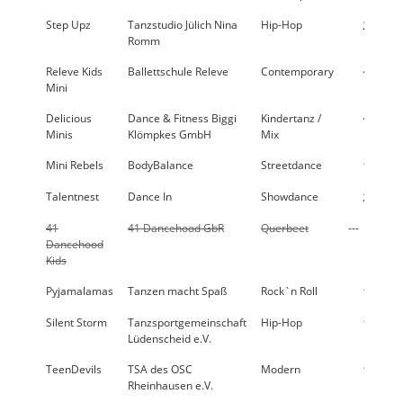
Step Upz
Tanzstudio Jülich Nina
Hip-Hop
25,1 %
Romm
Releve Kids
Ballettschule Releve
Contemporary
< 10 %
Mini
Delicious
Dance & Fitness Biggi
Kindertanz /
< 10 %
Minis
Klömpkes GmbH
Mix
Mini Rebels
BodyBalance
Streetdance
11,9 %
Talentnest
Dance In
Showdance
24,4 %
41
41 Dancehood GbR
Querbeet
---
Dancehood
Kids
Pyjamalamas
Tanzen macht Spaß
Rock`n Roll
16,2 %
Silent Storm
Tanzsportgemeinschaft
Hip-Hop
11,7 %
Lüdenscheid e.V.
TeenDevils
TSA des OSC
Modern
18,7 %
Rheinhausen e.V.