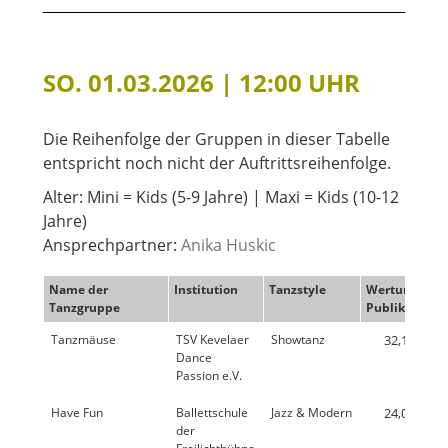
SO. 01.03.2026 | 12:00 UHR
Die Reihenfolge der Gruppen in dieser Tabelle
entspricht noch nicht der Auftrittsreihenfolge.
Alter: Mini = Kids (5-9 Jahre) | Maxi = Kids (10-12
Jahre)
Ansprechpartner:
Anika Huskic
Name der
Institution
Tanzstyle
Wertung
W
Tanzgruppe
Publikum
Ju
Tanzmäuse
TSV Kevelaer
Showtanz
32,1 %
Dance
Passion e.V.
Have Fun
Ballettschule
Jazz & Modern
24,0 %
der