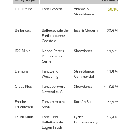
T.E. Future
TanzExpress
Videoclip,
50,4%
86,
Streetdance
Bellandas
Ballettschule der
Jazz & Modern
25,9 %
53,
Freilichtbühne
Coesfeld
IDC Minis
Ivonne Peters
Showdance
11,5 %
66,
Performance
Center
Demons
Tanzwerk
Streetdance,
11,9 %
63,
Wesseling
Commercial
Crazy Kids
Tanzsportverein
Showdance
< 10,0 %
58,
Nettetal e. V.
Freche
Tanzen macht
Rock`n Roll
23,5 %
57,
Früchtchen
Spaß
Fauth Minis
Tanz- und
Lyrical,
12,4 %
57,
Ballettschule
Contemporary
Eugen Fauth