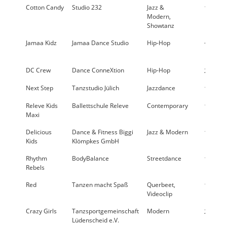
Cotton Candy
Studio 232
Jazz &
18,7 %
Modern,
Showtanz
Jamaa Kidz
Jamaa Dance Studio
Hip-Hop
< 10 %
%
DC Crew
Dance ConneXtion
Hip-Hop
22,5 %
Next Step
Tanzstudio Jülich
Jazzdance
17,4 %
Releve Kids
Ballettschule Releve
Contemporary
10,1 %
Maxi
Delicious
Dance & Fitness Biggi
Jazz & Modern
11,3 %
Kids
Klömpkes GmbH
Rhythm
BodyBalance
Streetdance
17,2 %
Rebels
Red
Tanzen macht Spaß
Querbeet,
16,0 %
Videoclip
Crazy Girls
Tanzsportgemeinschaft
Modern
24,6 %
Lüdenscheid e.V.