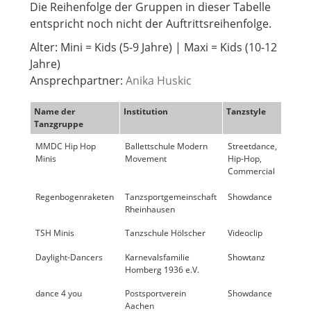
Die Reihenfolge der Gruppen in dieser Tabelle
entspricht noch nicht der Auftrittsreihenfolge.
Alter: Mini = Kids (5-9 Jahre) | Maxi = Kids (10-12
Jahre)
Ansprechpartner:
Anika Huskic
Name der
Institution
Tanzstyle
Wert
Tanzgruppe
Publ
MMDC Hip Hop
Ballettschule Modern
Streetdance,
41
Minis
Movement
Hip-Hop,
Commercial
Regenbogenraketen
Tanzsportgemeinschaft
Showdance
25
Rheinhausen
TSH Minis
Tanzschule Hölscher
Videoclip
19
Daylight-Dancers
Karnevalsfamilie
Showtanz
10
Homberg 1936 e.V.
dance 4 you
Postsportverein
Showdance
< 10
Aachen