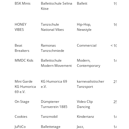
BSK Minis
Ballettschule Selina
Ballett
19,6 %
Köse
HONEY
Tanzschule
Hip-Hop,
16,9 %
VIBES
National Vibes
Newstyle
Beat
Ramonas
Commercial
< 10,0 %
Breakers
Tanzschmiede
MMDC Kids
Ballettschule
Modern,
14,1 %
Modern Movement
Contemporary
Mini Garde
KG Humorica 69
karnevalistischer
21,4 %
KG Humorica
e.V.
Tanzsport
69 e.V.
On Stage
Dümptener
Video Clip
25,4 %
Turnverein 1885
Dancing
Cookies
Tanzmobil
Kindertanz
14,5 %
JuFöCo
Ballettetage
Jazz,
14,5 %