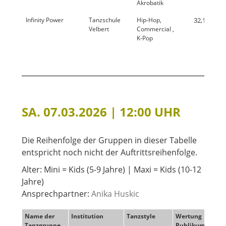
Akrobatik
Infinity Power
Tanzschule
Hip-Hop,
32,1 %
Velbert
Commercial ,
K-Pop
SA. 07.03.2026 | 12:00 UHR
Die Reihenfolge der Gruppen in dieser Tabelle
entspricht noch nicht der Auftrittsreihenfolge.
Alter: Mini = Kids (5-9 Jahre) | Maxi = Kids (10-12
Jahre)
Ansprechpartner:
Anika Huskic
Name der
Institution
Tanzstyle
Wertung
Wert
Tanzgruppe
Publikum
Jury