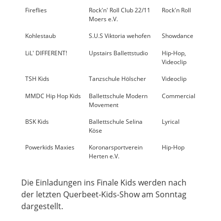
Fireflies
Rock'n' Roll Club 22/11
Rock'n Roll
< 10
Moers e.V.
Kohlestaub
S.U.S Viktoria wehofen
Showdance
23
LiL' DIFFERENT!
Upstairs Ballettstudio
Hip-Hop,
< 10
Videoclip
TSH Kids
Tanzschule Hölscher
Videoclip
17
MMDC Hip Hop Kids
Ballettschule Modern
Commercial
24
Movement
BSK Kids
Ballettschule Selina
Lyrical
18
Köse
Powerkids Maxies
Koronarsportverein
Hip-Hop
10
Herten e.V.
Die Einladungen ins Finale Kids werden nach
der letzten Querbeet-Kids-Show am Sonntag
dargestellt.