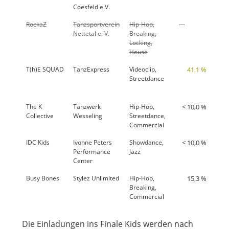
Coesfeld e.V.
RockaZ
Tanzsportverein
Hip-Hop,
---
---
Nettetal e. V.
Breaking,
Locking,
House
T(h)E SQUAD
TanzExpress
Videoclip,
41,1 %
81,
Streetdance
The K
Tanzwerk
Hip-Hop,
< 10,0 %
70,
Collective
Wesseling
Streetdance,
Commercial
IDC Kids
Ivonne Peters
Showdance,
< 10,0 %
68,
Performance
Jazz
Center
Busy Bones
Stylez Unlimited
Hip-Hop,
15,3 %
72,
Breaking,
Commercial
Die Einladungen ins Finale Kids werden nach