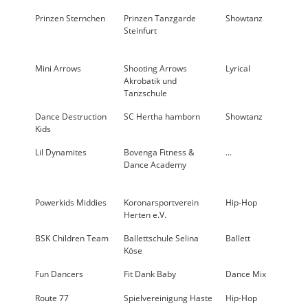
Prinzen Sternchen
Prinzen Tanzgarde
Showtanz
24
Steinfurt
Mini Arrows
Shooting Arrows
Lyrical
< 10
Akrobatik und
Tanzschule
Dance Destruction
SC Hertha hamborn
Showtanz
< 10
Kids
Lil Dynamites
Bovenga Fitness &
...
20
Dance Academy
Powerkids Middies
Koronarsportverein
Hip-Hop
< 10
Herten e.V.
BSK Children Team
Ballettschule Selina
Ballett
< 10
Köse
Fun Dancers
Fit Dank Baby
Dance Mix
< 10
Route 77
Spielvereinigung Haste
Hip-Hop
12