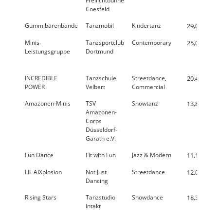
Freilichtbühne
Coesfeld
Gummibärenbande
Tanzmobil
Kindertanz
29,0 %
Minis-
Tanzsportclub
Contemporary
25,0 %
Leistungsgruppe
Dortmund
INCREDIBLE
Tanzschule
Streetdance,
20,4 %
POWER
Velbert
Commercial
Amazonen-Minis
TSV
Showtanz
13,8 %
Amazonen-
Corps
Düsseldorf-
Garath e.V.
Fun Dance
Fit with Fun
Jazz & Modern
11,1 %
LIL AIXplosion
Not Just
Streetdance
12,0 %
Dancing
Rising Stars
Tanzstudio
Showdance
18,3 %
Intakt