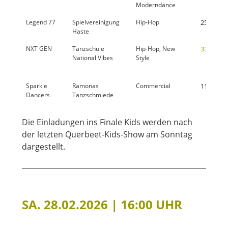
Moderndance
Legend 77
Spielvereinigung
Hip-Hop
25,0 %
Haste
NXT GEN
Tanzschule
Hip-Hop, New
33,7 %
National Vibes
Style
Sparkle
Ramonas
Commercial
11,0 %
Dancers
Tanzschmiede
Die Einladungen ins Finale Kids werden nach
der letzten Querbeet-Kids-Show am Sonntag
dargestellt.
SA. 28.02.2026 | 16:00 UHR