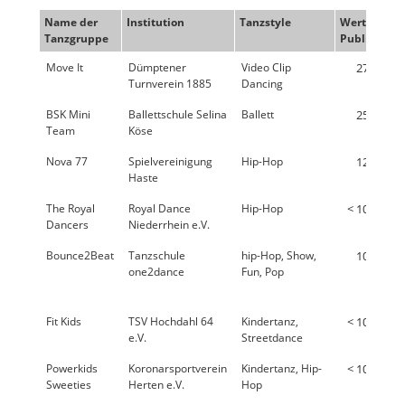
Name der
Institution
Tanzstyle
Wertung
Tanzgruppe
Publikum
Move It
Dümptener
Video Clip
27,4 %
Turnverein 1885
Dancing
BSK Mini
Ballettschule Selina
Ballett
25,0 %
Team
Köse
Nova 77
Spielvereinigung
Hip-Hop
12,0 %
Haste
The Royal
Royal Dance
Hip-Hop
< 10,0 %
Dancers
Niederrhein e.V.
Bounce2Beat
Tanzschule
hip-Hop, Show,
10,9 %
one2dance
Fun, Pop
Fit Kids
TSV Hochdahl 64
Kindertanz,
< 10,0 %
e.V.
Streetdance
Powerkids
Koronarsportverein
Kindertanz, Hip-
< 10,0 %
Sweeties
Herten e.V.
Hop