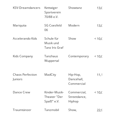
KSV-Dreamdancers
Kettwiger
Showtanz
13,0 %
Sportverein
70/88 e.V.
Mariquita
SG Coesfeld
Modern
13,0 %
06
Accelerando Kids
Schule für
Show
< 10,0 %
Musik und
Tanz Iris Graf
Kids Company
Tanzhaus
Contemporary
< 10,0 %
Wuppertal
Chaos Perfection
MadCity
Hip-Hop,
11,1 %
Juniors
Dancehall,
Commercial
Dance Crew
Kinder-Musik-
Commercial,
< 10,0 %
Theater "Der
Streetdance,
Spaß!" e.V.
Hiphop
Traumtänzer
Tanzmobil
Show,
22,9 %