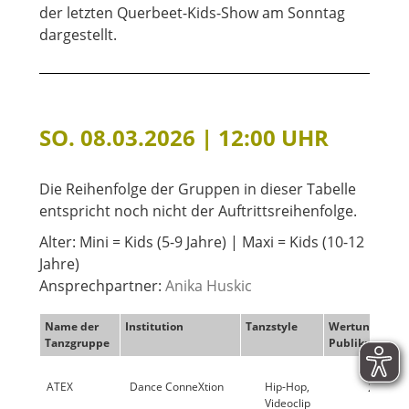
der letzten Querbeet-Kids-Show am Sonntag
dargestellt.
SO. 08.03.2026 | 12:00 UHR
Die Reihenfolge der Gruppen in dieser Tabelle
entspricht noch nicht der Auftrittsreihenfolge.
Alter: Mini = Kids (5-9 Jahre) | Maxi = Kids (10-12
Jahre)
Ansprechpartner:
Anika Huskic
Name der
Institution
Tanzstyle
Wertung
We
Tanzgruppe
Publikum
Jur
Name der
Institution
Tanzstyle
Wertung
Tanzgruppe
Publikum
ATEX
Dance ConneXtion
Hip-Hop,
29,1 %
Videoclip