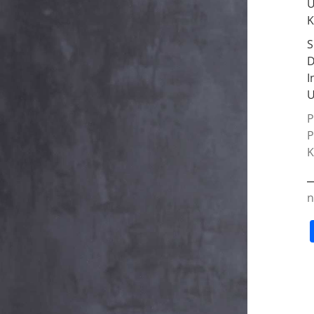
U
K
S
D
I
U
P
P
K
n