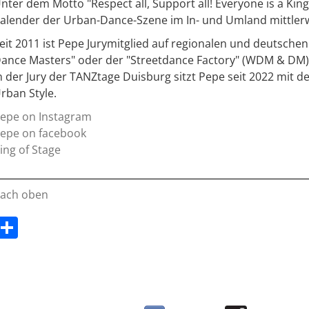
nter dem Motto "Respect all, Support all! Everyone is a King
alender der Urban-Dance-Szene im In- und Umland mittlerwei
eit 2011 ist Pepe Jurymitglied auf regionalen und deutsc
ance Masters" oder der "Streetdance Factory" (WDM & DM)
n der Jury der TANZtage Duisburg sitzt Pepe seit 2022 mit 
rban Style.
epe on Instagram
epe on facebook
ing of Stage
ach oben
T
ei
le
n