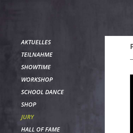
TANZtage
AKTUELLES
TEILNAHME
Duisburg
untermenü
SHOWTIME
öffnen
WORKSHOP
SCHOOL DANCE
untermenü
SHOP
öffnen
JURY
HALL OF FAME