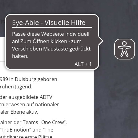
989 in Duisburg geboren
 frühen Jugend.
t der ausgebildete ADTV
rnierwesen auf nationaler
aler Ebene aktiv.
rainer der Teams "One Crew",
 "TruEmotion" und "The
uf diverse erste Plätze