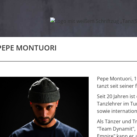
PEPE MONTUORI
Pepe Montuori, 1
tanzt seit seiner
Seit 20 Jahren is
Tanzlehrer im Tu
sowie internation
Als Tänzer und T
"Team Dynamit",
Empire" kann er a