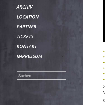
ARCHIV
LOCATION
PARTNER
TICKETS
KONTAKT
»
untermenü
IMPRESSUM
»
»
öffnen
»
Suchen
»
»
nach:
2
M
S