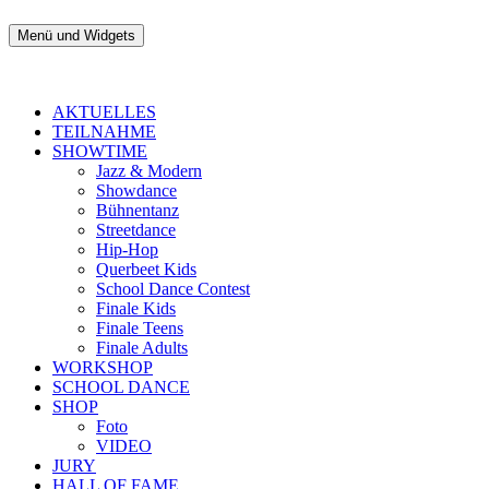
Zum
Inhalt
Menü und Widgets
TANZtage Duisburg
springen
AKTUELLES
TEILNAHME
SHOWTIME
Jazz & Modern
Showdance
Bühnentanz
Streetdance
Hip-Hop
Querbeet Kids
School Dance Contest
Finale Kids
Finale Teens
Finale Adults
WORKSHOP
SCHOOL DANCE
SHOP
Foto
VIDEO
JURY
HALL OF FAME