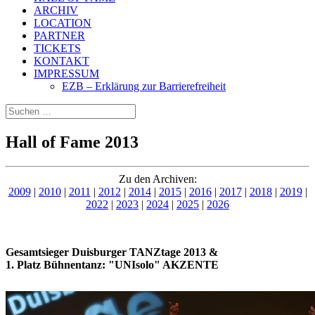
ARCHIV
LOCATION
PARTNER
TICKETS
KONTAKT
IMPRESSUM
EZB – Erklärung zur Barrierefreiheit
Suchen
nach:
Hall of Fame 2013
Zu den Archiven:
2009
|
2010
|
2011
|
2012
|
2014
|
2015
|
2016
|
2017
|
2018
|
2019
|
2022
|
2023
|
2024
|
2025
|
2026
Gesamtsieger Duisburger TANZtage 2013 &
1. Platz Bühnentanz:
"UNIsolo" AKZENTE